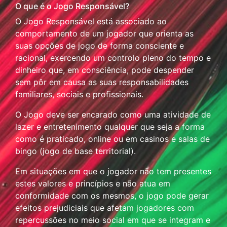
O que é o Jogo Responsável?
O Jogo Responsável está associado ao
comportamento de um jogador que orienta as
suas opções de jogo de forma consciente e
racional, exercendo um controlo pleno do tempo e
dinheiro que, em consciência, pode despender
sem pôr em causa as suas responsabilidades
familiares, sociais e profissionais.
O Jogo deve ser encarado como uma atividade de
lazer e entretenimento qualquer que seja a forma
como é praticado, online ou em casinos e salas de
bingo (jogo de base territorial).
Em situações em que o jogador não tem presentes
estes valores e princípios e não atua em
conformidade com os mesmos, o jogo pode gerar
efeitos prejudiciais que afetam jogadores com
repercussões no meio social em que se integram e