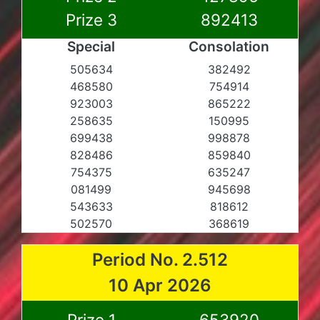
Prize 3
892413
Special
Consolation
505634
382492
468580
754914
923003
865222
258635
150995
699438
998878
828486
859840
754375
635247
081499
945698
543633
818612
502570
368619
Period No. 2.512
10 Apr 2026
Prize 1
653920