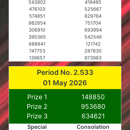
543902
419495
476103
525667
574851
829764
982854
751704
306910
693994
395365
542546
688641
121742
747753
287830
139657
973983
Period No. 2.533
01 May 2026
Prize 1
148850
Prize 2
953680
Prize 3
634621
Special
Consolation