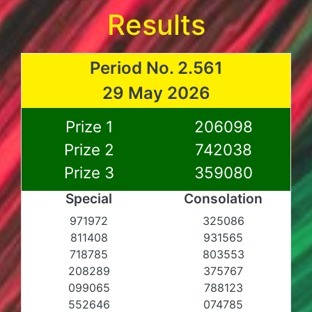
Results
Period No. 2.561
29 May 2026
Prize 1
206098
Prize 2
742038
Prize 3
359080
Special
Consolation
971972
325086
811408
931565
718785
803553
208289
375767
099065
788123
552646
074785