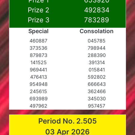
Prize 2
492834
Prize 3
783289
Special
Consolation
460887
045785
373536
798944
879873
288390
141525
391314
969441
015841
476413
592802
954948
666643
245615
362466
693989
345030
497962
957457
Period No. 2.505
03 Apr 2026