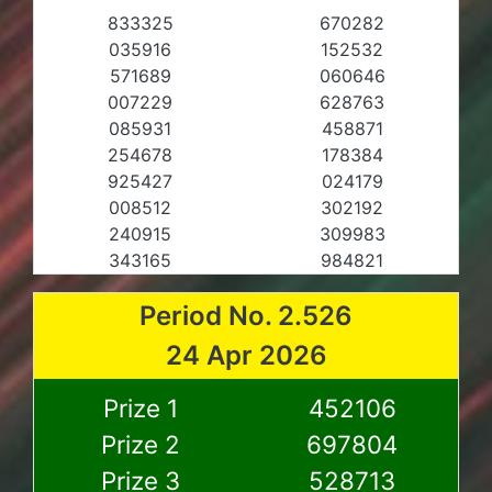
833325
670282
035916
152532
571689
060646
007229
628763
085931
458871
254678
178384
925427
024179
008512
302192
240915
309983
343165
984821
Period No. 2.526
24 Apr 2026
Prize 1
452106
Prize 2
697804
Prize 3
528713