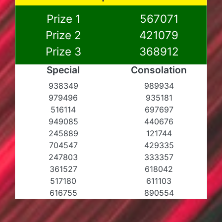
Prize 1
567071
Prize 2
421079
Prize 3
368912
Special
Consolation
938349
989934
979496
935181
516114
697697
949085
440676
245889
121744
704547
429335
247803
333357
361527
618042
517180
611103
616755
890554