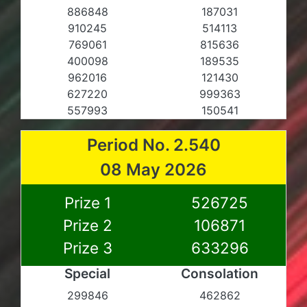
886848
187031
910245
514113
769061
815636
400098
189535
962016
121430
627220
999363
557993
150541
Period No. 2.540
08 May 2026
Prize 1
526725
Prize 2
106871
Prize 3
633296
Special
Consolation
299846
462862