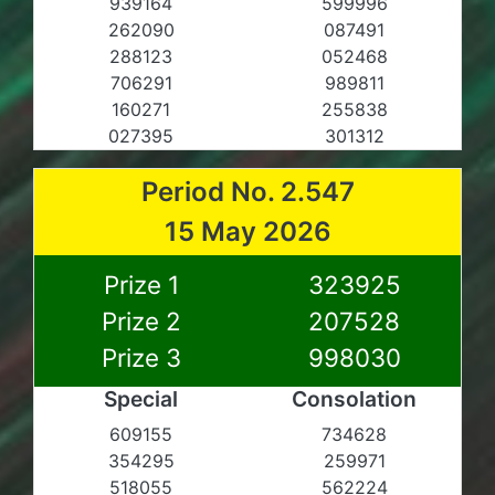
939164
599996
262090
087491
288123
052468
706291
989811
160271
255838
027395
301312
Period No. 2.547
15 May 2026
Prize 1
323925
Prize 2
207528
Prize 3
998030
Special
Consolation
609155
734628
354295
259971
518055
562224