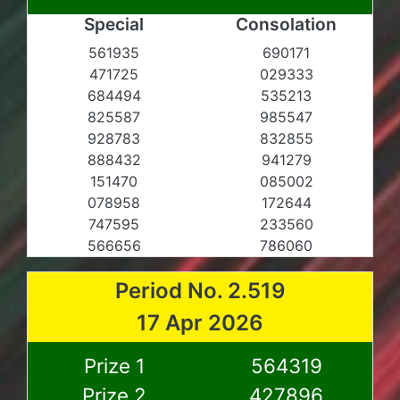
Special
Consolation
561935
690171
471725
029333
684494
535213
825587
985547
928783
832855
888432
941279
151470
085002
078958
172644
747595
233560
566656
786060
Period No. 2.519
17 Apr 2026
Prize 1
564319
Prize 2
427896