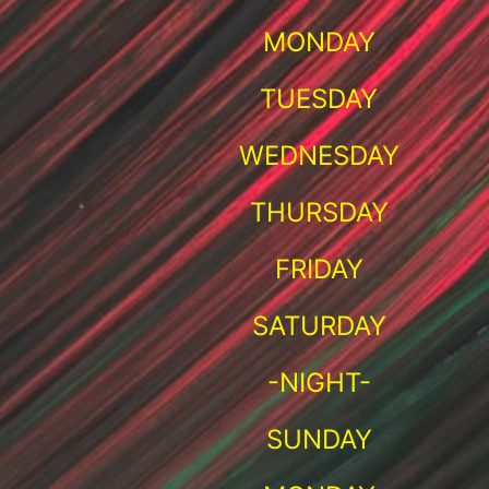
MONDAY
TUESDAY
WEDNESDAY
THURSDAY
FRIDAY
SATURDAY
-NIGHT-
SUNDAY