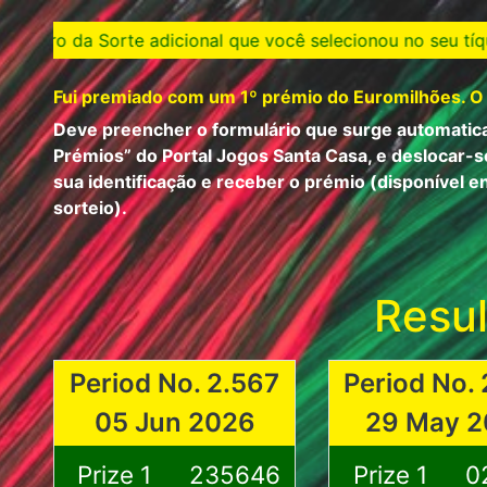
ue você selecionou no seu tíquete do Totoloto com aqueles
Fui premiado com um 1º prémio do Euromilhões. O
Deve preencher o formulário que surge automati
Prémios” do Portal Jogos Santa Casa, e deslocar-
sua identificação e receber o prémio (disponível en
sorteio).
Resul
Period No. 2.567
Period No.
05 Jun 2026
29 May 
Prize 1
235646
Prize 1
0