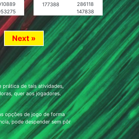
010889
286118
177388
953275
147838
Next »
prática de tais atividades,
oras, quer aos jogadores.
as opções de jogo de forma
ência, pode despender sem pôr