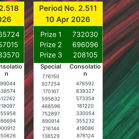
 2.518
Period No. 2.511
026
10 Apr 2026
65724
Prize 1
732030
57015
Prize 2
696096
33570
Prize 3
208105
nsolatio
Special
Consolatio
n
n
776150
199044
476592
927254
638574
839327
170167
512262
573354
595632
218097
181220
468596
855958
330054
752897
986694
355232
890914
900912
419086
216144
750626
876124
138529