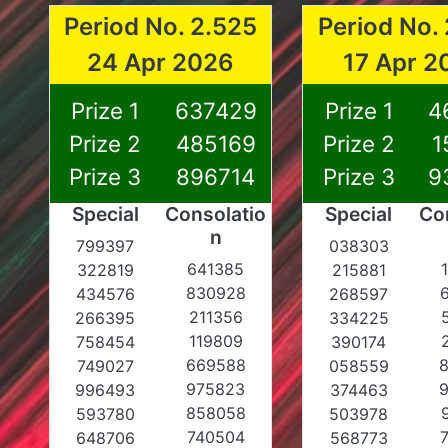
Period No. 2.525
Period No.
24 Apr 2026
17 Apr 2
Prize 1
637429
Prize 1
4
Prize 2
485169
Prize 2
1
Prize 3
896714
Prize 3
9
Special
Consolatio
Special
Co
n
799397
038303
641385
322819
215881
830928
434576
268597
211356
266395
334225
119809
758454
390174
669588
749027
058559
975823
996493
374463
858058
593780
503978
740504
648706
568773