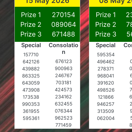
15 May 2026
08 May 
Prize 1
270154
Prize 1
2
Prize 2
089064
Prize 2
7
Prize 3
671488
Prize 3
5
Special
Consolatio
Special
Co
n
157710
595354
676123
642126
496462
900963
439882
278371
246767
863325
968041
703181
643059
391620
424573
473908
498526
234162
173538
121866
632455
990353
946257
076344
361955
313509
962523
595361
062004
771459