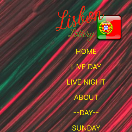
e os 5 números principais e o Número da Sorte adicional q
HOME
LIVE DAY
LIVE NIGHT
ABOUT
--DAY--
SUNDAY