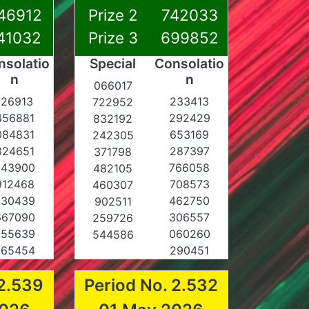
46912
Prize 2
742033
41032
Prize 3
699852
nsolatio
Special
Consolatio
n
n
066017
126913
233413
722952
456881
292429
832192
084831
653169
242305
824651
287397
371798
043900
766058
482105
912468
708573
460307
030439
462750
902511
667090
306557
259726
355639
060260
544586
265454
290451
 2.539
Period No. 2.532