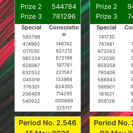
Prize 2
544784
Prize 2
9
Prize 3
781296
Prize 3
7
Special
Consolatio
Special
Co
n
595798
741730
148742
474960
747481
927212
017030
673263
672198
082334
212030
197761
628067
859358
221587
832552
760406
133966
045019
586843
824355
776301
566901
714295
206469
181621
000689
540932
959128
325117
Period No. 2.546
Period No.