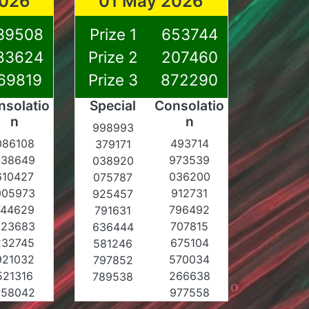
2026
01 May 2026
39508
Prize 1
653744
83624
Prize 2
207460
69819
Prize 3
872290
nsolatio
Special
Consolatio
n
n
998993
086108
493714
379171
038649
973539
038920
610427
036200
075787
005973
912731
925457
744629
796492
791631
623683
707815
636444
232745
675104
581246
921032
570034
797852
521316
266638
789538
858042
977558