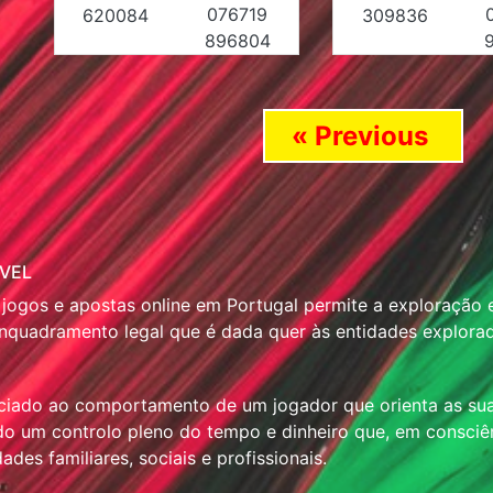
076719
620084
309836
896804
« Previous
ÁVEL
ogos e apostas online em Portugal permite a exploração e 
nquadramento legal que é dada quer às entidades explorad
ciado ao comportamento de um jogador que orienta as su
ndo um controlo pleno do tempo e dinheiro que, em consci
des familiares, sociais e profissionais.