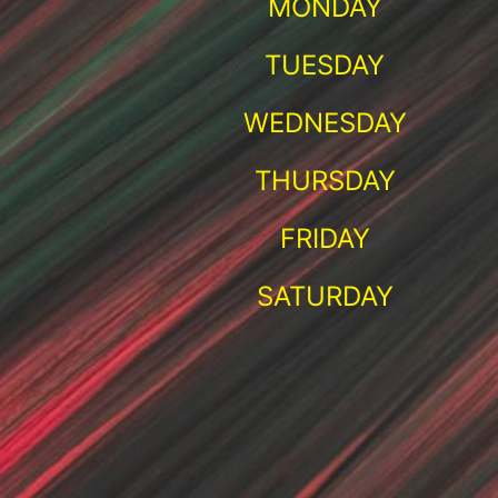
MONDAY
TUESDAY
WEDNESDAY
THURSDAY
FRIDAY
SATURDAY