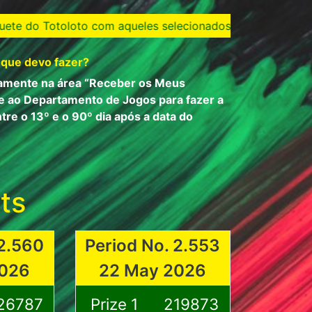
 selecionados nos sorteios do Diário e você ganha o jackp
 que devo fazer?
camente na área “Receber os Meus
se ao Departamento de Jogos para fazer a
tre o 13º e o 90º dia após a data do
ts
 2.560
Period No. 2.553
2026
22 May 2026
26787
Prize 1
219873